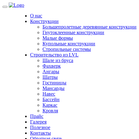
Toggle
navigation
О нас
Конструкции
Большепролетные деревянные конструкции
Гнутоклеенные конструкции
Малые формы
Купольные конструкции
Стропильные системы
Строительство из LVL
Шале из бруса
Фахверк
Ангары
Шатры
Гостиницы
Мансарды
Навес
Бассейн
Каркас
Кровля
Прайс
Галерея
Полезное
Контакты
Обратная связь